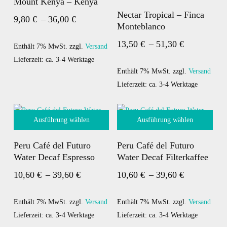
Mount Kenya – Kenya
Produkt
Dieses
Produktseite
der
Nectar Tropical – Finca
Preisspanne:
9,80
€
–
36,00
€
weist
Produkt
gewählt
Produktseite
Monteblanco
mehrere
9,80 €
weist
werden
gewählt
Preisspann
13,50
€
–
51,30
€
Varianten
mehrere
bis
werden
Enthält 7% MwSt.
zzgl.
Versand
13,50 €
auf.
Varianten
Lieferzeit: ca. 3-4 Werktage
36,00 €
bis
Die
auf.
Enthält 7% MwSt.
zzgl.
Versand
Optionen
Die
Lieferzeit: ca. 3-4 Werktage
51,30 €
können
Optionen
auf
können
Ausführung wählen
Ausführung wählen
der
auf
Dieses
Dieses
Produktseite
der
Peru Café del Futuro
Peru Café del Futuro
Produkt
Produkt
gewählt
Produktseite
Water Decaf Espresso
Water Decaf Filterkaffee
weist
weist
werden
gewählt
Preisspanne:
Preisspann
10,60
€
–
39,60
€
10,60
€
–
39,60
€
mehrere
mehrere
werden
10,60 €
10,60 €
Varianten
Varianten
bis
bis
auf.
Enthält 7% MwSt.
zzgl.
Versand
auf.
Enthält 7% MwSt.
zzgl.
Versand
Die
Lieferzeit: ca. 3-4 Werktage
Die
Lieferzeit: ca. 3-4 Werktage
39,60 €
39,60 €