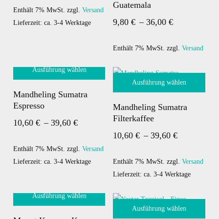
Guatemala
bis
auf.
Enthält 7% MwSt.
zzgl.
Versand
weist
Preisspanne:
9,80
€
–
36,00
€
Die
Lieferzeit: ca. 3-4 Werktage
mehrere
40,60 €
9,80 €
Optionen
Varianten
bis
können
auf.
Enthält 7% MwSt.
zzgl.
Versand
auf
Die
36,00 €
Ausführung wählen
der
Optionen
Ausführung wählen
Dieses
Produktseite
können
Mandheling Sumatra
Produkt
Dieses
gewählt
auf
Espresso
Mandheling Sumatra
weist
Produkt
werden
der
Filterkaffee
Preisspanne:
10,60
€
–
39,60
€
mehrere
weist
Produktseite
Preisspann
10,60
€
–
39,60
€
10,60 €
Varianten
mehrere
gewählt
10,60 €
bis
auf.
Enthält 7% MwSt.
zzgl.
Versand
Varianten
werden
bis
Die
Lieferzeit: ca. 3-4 Werktage
auf.
Enthält 7% MwSt.
zzgl.
Versand
39,60 €
Optionen
Die
Lieferzeit: ca. 3-4 Werktage
39,60 €
können
Optionen
Ausführung wählen
auf
können
Ausführung wählen
Dieses
der
auf