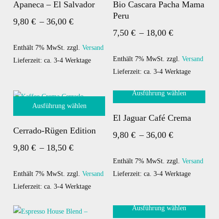
Apaneca – El Salvador
Bio Cascara Pacha Mama
Produkt
Produkt
Peru
Preisspanne:
9,80
€
–
36,00
€
weist
weist
Preisspanne:
7,50
€
–
18,00
€
mehrere
9,80 €
mehrere
7,50 €
Varianten
Varianten
bis
Enthält 7% MwSt.
zzgl.
Versand
bis
auf.
auf.
Enthält 7% MwSt.
zzgl.
Versand
Lieferzeit: ca. 3-4 Werktage
36,00 €
Die
Die
Lieferzeit: ca. 3-4 Werktage
18,00 €
Optionen
Optionen
Ausführung wählen
können
können
Ausführung wählen
Dieses
auf
auf
El Jaguar Café Crema
Dieses
Produkt
der
der
Cerrado-Rügen Edition
Preisspanne:
9,80
€
–
36,00
€
Produkt
weist
Produktseite
Produktseite
Preisspanne:
9,80
€
–
18,50
€
weist
mehrere
9,80 €
gewählt
gewählt
mehrere
9,80 €
Varianten
werden
werden
bis
Enthält 7% MwSt.
zzgl.
Versand
Varianten
auf.
bis
Enthält 7% MwSt.
zzgl.
Versand
Lieferzeit: ca. 3-4 Werktage
36,00 €
auf.
Die
Lieferzeit: ca. 3-4 Werktage
18,50 €
Die
Optionen
Ausführung wählen
Optionen
können