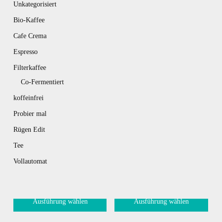
Unkategorisiert
Bio-Kaffee
Cafe Crema
Espresso
Filterkaffee
Co-Fermentiert
koffeinfrei
Probier mal
Rügen Edit
Tee
Vollautomat
Ausführung wählen
Ausführung wählen
Dieses
Dieses