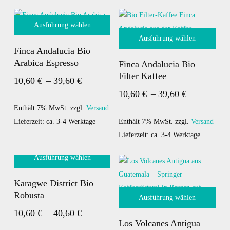
Optionen
Optionen
können
können
Ausführung wählen
auf
auf
Ausführung wählen
Dieses
der
der
Finca Andalucia Bio
Produkt
Dieses
Produktseite
Produktseite
Arabica Espresso
Finca Andalucia Bio
weist
Produkt
gewählt
gewählt
Filter Kaffee
Preisspanne:
10,60
€
–
39,60
€
mehrere
weist
werden
werden
Preisspann
10,60
€
–
39,60
€
10,60 €
Varianten
mehrere
10,60 €
bis
auf.
Enthält 7% MwSt.
zzgl.
Versand
Varianten
bis
Die
Lieferzeit: ca. 3-4 Werktage
auf.
Enthält 7% MwSt.
zzgl.
Versand
39,60 €
Optionen
Die
Lieferzeit: ca. 3-4 Werktage
39,60 €
können
Optionen
Ausführung wählen
auf
können
Dieses
der
auf
Karagwe District Bio
Produkt
Produktseite
der
Robusta
Ausführung wählen
weist
gewählt
Produktseite
Preisspanne:
10,60
€
–
40,60
€
mehrere
Dieses
werden
gewählt
Los Volcanes Antigua –
10,60 €
Varianten
Produkt
werden