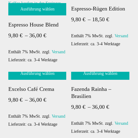
können
auf
Dieses
Espresso-Rügen Edition
Ausführung wählen
auf
der
Produkt
Preisspanne:
der
Produktseite
9,80
€
–
18,50
€
Dieses
weist
Espresso House Blend
Produktseite
gewählt
Produkt
mehrere
9,80 €
Preisspanne:
gewählt
9,80
€
–
36,00
€
werden
weist
Varianten
bis
Enthält 7% MwSt.
zzgl.
Versand
werden
mehrere
9,80 €
auf.
Lieferzeit: ca. 3-4 Werktage
18,50 €
Varianten
Die
bis
Enthält 7% MwSt.
zzgl.
Versand
auf.
Optionen
Lieferzeit: ca. 3-4 Werktage
36,00 €
Die
können
Ausführung wählen
Ausführung wählen
Optionen
auf
können
der
Dieses
Dieses
Excelso Café Crema
Fazenda Rainha –
auf
Produktseite
Produkt
Produkt
Brasilien
Preisspanne:
der
9,80
€
–
36,00
€
gewählt
weist
weist
Preisspanne:
9,80
€
–
36,00
€
Produktseite
werden
mehrere
9,80 €
mehrere
9,80 €
gewählt
Varianten
Varianten
bis
Enthält 7% MwSt.
zzgl.
Versand
werden
bis
auf.
auf.
Enthält 7% MwSt.
zzgl.
Versand
Lieferzeit: ca. 3-4 Werktage
36,00 €
Die
Die
Lieferzeit: ca. 3-4 Werktage
36,00 €