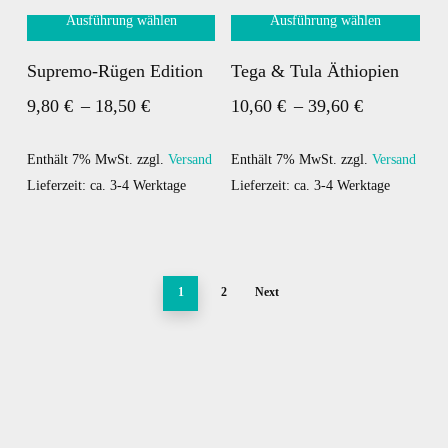
Optionen
Optionen
Ausführung wählen
Ausführung wählen
können
können
Dieses
Dieses
auf
auf
Supremo-Rügen Edition
Tega & Tula Äthiopien
Produkt
Produkt
der
der
Preisspanne:
Preisspann
9,80
€
–
18,50
€
10,60
€
–
39,60
€
weist
weist
Produktseite
Produktseite
mehrere
9,80 €
mehrere
10,60 €
gewählt
gewählt
Varianten
Varianten
werden
bis
werden
bis
Enthält 7% MwSt.
zzgl.
Versand
Enthält 7% MwSt.
zzgl.
Versand
auf.
auf.
Lieferzeit: ca. 3-4 Werktage
Lieferzeit: ca. 3-4 Werktage
18,50 €
39,60 €
Die
Die
Optionen
Optionen
können
können
auf
auf
1
2
Next
der
der
Produktseite
Produktseite
gewählt
gewählt
werden
werden