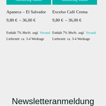
Optionen
der
Dieses
Dieses
können
Produktseite
Apaneca – El Salvador
Excelso Café Crema
Produkt
Produkt
auf
gewählt
Preisspanne:
Preisspanne:
9,80
€
–
36,00
€
9,80
€
–
36,00
€
weist
weist
der
werden
mehrere
9,80 €
mehrere
9,80 €
Produktseite
Varianten
Varianten
gewählt
bis
bis
Enthält 7% MwSt.
zzgl.
Versand
Enthält 7% MwSt.
zzgl.
Versand
auf.
auf.
werden
Lieferzeit: ca. 3-4 Werktage
Lieferzeit: ca. 3-4 Werktage
36,00 €
36,00 €
Die
Die
Optionen
Optionen
können
können
auf
auf
der
der
Produktseite
Produktseite
gewählt
gewählt
werden
werden
Newsletteranmeldung