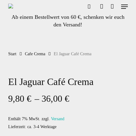
Menu
Skip
to
search
account
Ab einem Bestellwert von 60 €, schenken wir euch
main
den Versand!
content
Start
Cafe Crema
El Jaguar Café Crema
El Jaguar Café Crema
Preisspanne:
9,80
€
–
36,00
€
9,80 €
bis
Enthält 7% MwSt.
zzgl.
Versand
36,00 €
Lieferzeit: ca. 3-4 Werktage