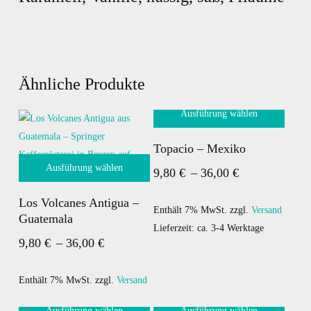
Ähnliche Produkte
Ausführung wählen
Dieses
Topacio – Mexiko
Produkt
Ausführung wählen
Preisspanne:
9,80
€
–
36,00
€
weist
Dieses
mehrere
9,80 €
Los Volcanes Antigua –
Produkt
Varianten
bis
Enthält 7% MwSt.
zzgl.
Versand
Guatemala
weist
auf.
Lieferzeit: ca. 3-4 Werktage
36,00 €
Preisspanne:
9,80
€
–
36,00
€
mehrere
Die
9,80 €
Varianten
Optionen
bis
auf.
Enthält 7% MwSt.
zzgl.
Versand
können
Die
auf
36,00 €
Ausführung wählen
Ausführung wählen