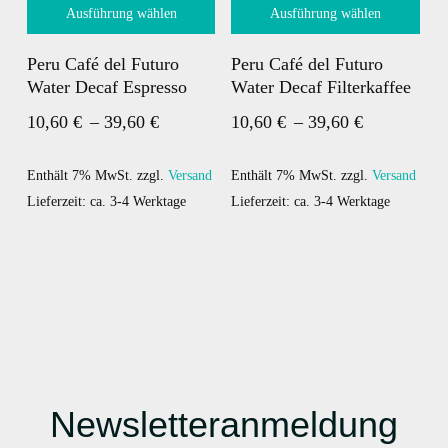
Ausführung wählen
Ausführung wählen
Dieses
Dieses
Peru Café del Futuro
Peru Café del Futuro
Produkt
Produkt
Water Decaf Espresso
Water Decaf Filterkaffee
weist
weist
Preisspanne:
Preisspann
10,60
€
–
39,60
€
10,60
€
–
39,60
€
mehrere
mehrere
10,60 €
10,60 €
Varianten
Varianten
bis
bis
auf.
Enthält 7% MwSt.
zzgl.
Versand
auf.
Enthält 7% MwSt.
zzgl.
Versand
Die
Lieferzeit: ca. 3-4 Werktage
Die
Lieferzeit: ca. 3-4 Werktage
39,60 €
39,60 €
Optionen
Optionen
können
können
auf
auf
der
der
Produktseite
Produktseite
gewählt
gewählt
werden
werden
Newsletteranmeldung