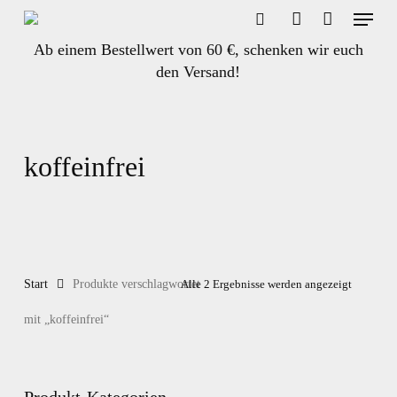
Menu
Skip
to
search
account
Ab einem Bestellwert von 60 €, schenken wir euch
main
den Versand!
content
koffeinfrei
Start
Produkte verschlagwortet
Alle 2 Ergebnisse werden angezeigt
mit „koffeinfrei“